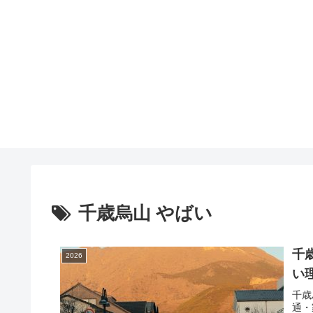
千歳烏山 やばい
千
2026
い
千歳
通・