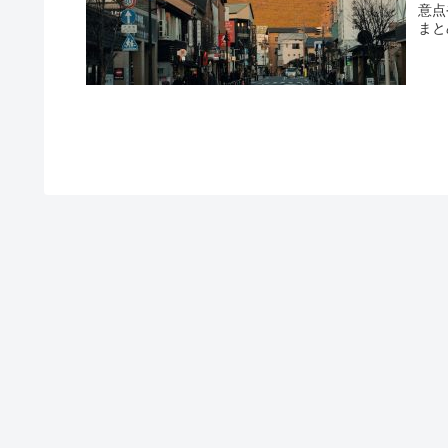
意点
まと