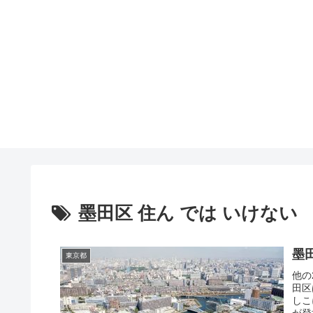
墨田区 住ん では いけない
墨
東京都
他の
田区
しこ
が登