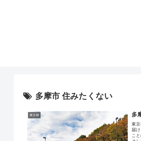
多摩市 住みたくない
多
東京都
東京
届け
こと
そし