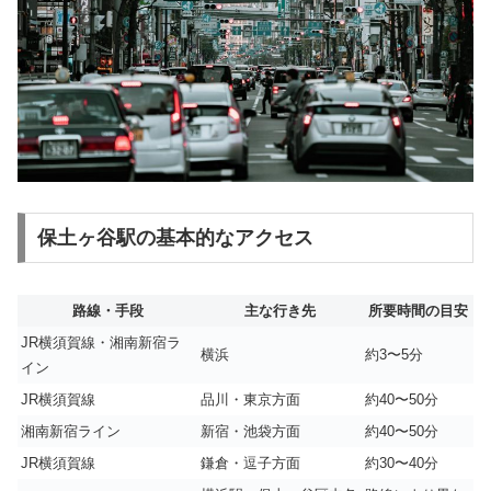
保土ヶ谷駅の基本的なアクセス
路線・手段
主な行き先
所要時間の目安
JR横須賀線・湘南新宿ラ
横浜
約3〜5分
イン
JR横須賀線
品川・東京方面
約40〜50分
湘南新宿ライン
新宿・池袋方面
約40〜50分
JR横須賀線
鎌倉・逗子方面
約30〜40分