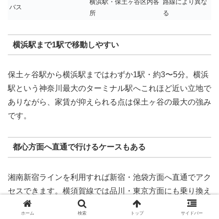
横浜駅・保土ヶ谷区内各
路線により異な
バス
所
る
横浜駅まで1駅で移動しやすい
保土ヶ谷駅から横浜駅まではわずか1駅・約3〜5分。横浜
駅という神奈川最大のターミナル駅へこれほど近い立地で
ありながら、家賃が抑えられる点は保土ヶ谷の最大の強み
です。
都心方面へ直通で行けるケースもある
湘南新宿ラインを利用すれば新宿・池袋方面へ直通でアク
セスできます。横須賀線では品川・東京方面にも乗り換え
なしで移動可能です。通勤先によっては、想定以上に使い
ホーム
検索
トップ
サイドバー
勝手の良い立地になります。