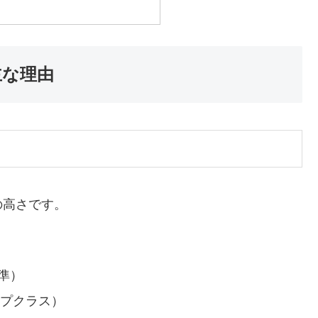
主な理由
の高さです。
準）
ップクラス）