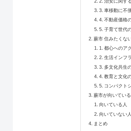
2. 治安に関
3. 車移動に
4. 不動産価格
5. 子育て世代
蕨市 住みたくな
1. 都心への
2. 生活インフ
3. 多文化共生
4. 教育と文
5. コンパク
蕨市が向いている
向いている人
向いていない
まとめ