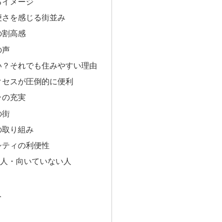
するイメージ
不便さを感じる街並み
の割高感
の声
い？それでも住みやすい理由
アクセスが圧倒的に便利
ラの充実
の街
化の取り組み
トシティの利便性
人・向いていない人
人